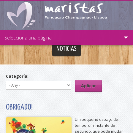
Passar para o conteúdo principal
Selecciona una página
NOTÍCIAS
Categoría:
OBRIGADO!
Um pequeno espaço de
tempo, um instante de
segundo, que pode mudar