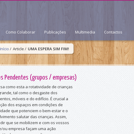
Como Colaborar
Publicações
Multimedia
Contactos
Início
/
Article /
UMA ESPERA SIM FIM!
os Pendentes (grupos / empresas)
a como esta a rotatividade de crianças
grande, tal como o desgaste dos
tos, móveis e do edifício. É crucial a
ção dos espaços em condições de
lidade que potenciem o bem-estar e o
vimento salutar das crianças. Assim,
dir que se mobilizem e com os vossos
 e/ou empresa façam uma ação