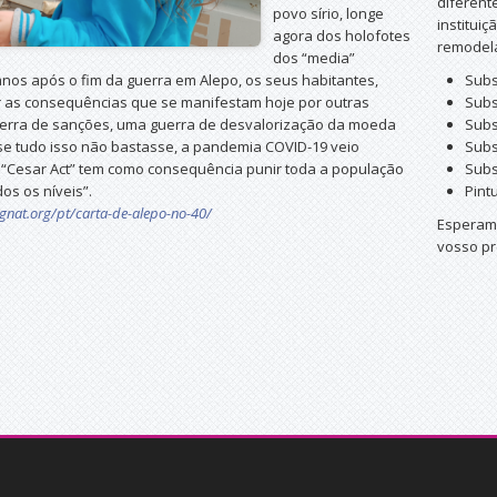
diferent
povo sírio, longe
institui
agora dos holofotes
remodel
dos “media”
anos após o fim da guerra em Alepo, os seus habitantes,
Subs
er as consequências que se manifestam hoje por outras
Subs
erra de sanções, uma guerra de desvalorização da moeda
Subs
 se tudo isso não bastasse, a pandemia COVID-19 veio
Subs
 “Cesar Act” tem como consequência punir toda a população
Subs
os os níveis”.
Pint
gnat.org/pt/carta-de-alepo-no-40/
Esperamo
vosso pr