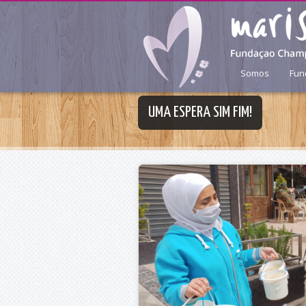
Passar para o conteúdo principal
Somos
Fun
Menu principal
Menu principal
UMA ESPERA SIM FIM!