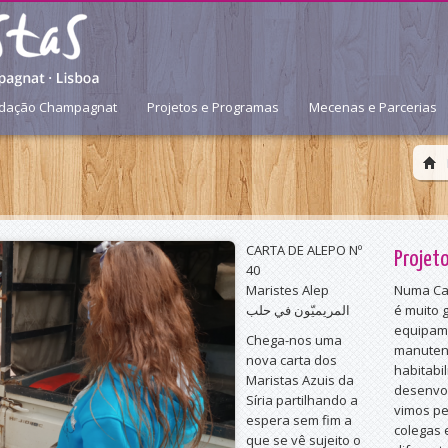
dação Champagnat
Projetos e Programas
Mecenas e Parcerias
CARTA DE ALEPO Nº
Projet
40
Maristes Alep
Numa Cas
المريميّون في حلب
é muito 
equipamen
Chega-nos uma
manuten
nova carta dos
habitabi
Maristas Azuis da
desenvol
Síria partilhando a
vimos pe
espera sem fim a
colegas
que se vê sujeito o