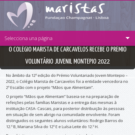
Passar para o conteúdo principal
Selecciona una página
O COLÉGIO MARISTA DE CARCAVELOS RECEBE O PRÉMIO
VOLUNTÁRIO JUVENIL MONTEPIO 2022
No âmbito da 12º edição do Prémio Voluntariado Jovem Montepio –
2022, o Colégio Marista de Carcavelos foi a entidade vencedora no
2º Escalão com o projeto “Mãos que Alimentam”.
O projeto “Mãos que Alimentam” baseia-se na preparação de
refeições pelas famílias Maristas e a entrega das mesmas à
instituição CASA- Cascais, para posterior distribuição às pessoas
em situação de sem abrigo na comunidade envolvente. Foram
distinguidos os seguintes alunos voluntários: Rodrigo Barros do
12.º B, Mariana Silva do 12º E e Luísa Leite do 12.º H.